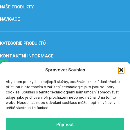
NAŠE PRODUKTY
NAVIGACE
KATEGORIE PRODUKTŮ
KONTAKTNÍ INFORMACE
ApnoCare s. r. o.,
Eliška Maršíková
Spravovat Souhlas
Provozovna: Záboří 84, 277 41 Kly
+420 739 253 345 (12:30 - 15:00)
eshop@apnoe-spanek.cz
Abychom poskytli co nejlepší služby, používáme k ukládání a/nebo
IČO: 23362812
přístupu k informacím o zařízení, technologie jako jsou soubory
DIČ: CZ23362812
cookies. Souhlas s těmito technologiemi nám umožní zpracovávat
údaje, jako je chování při procházení nebo jedinečná ID na tomto
webu. Nesouhlas nebo odvolání souhlasu může nepříznivě ovlivnit
Telefonická podpora e-shopu je v měsíci červenci a sprnu
určité vlastnosti a funkce.
dostupná vždy do 14:00.
Příjmout