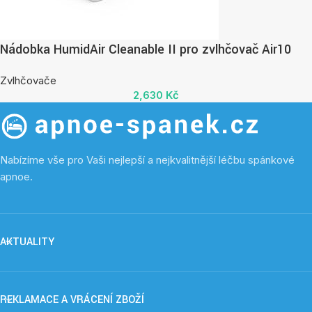
Nádobka HumidAir Cleanable II pro zvlhčovač Air10
Zvlhčovače
2,630
Kč
Nabízíme vše pro Vaši nejlepší a nejkvalitnější léčbu spánkové
apnoe.
AKTUALITY
REKLAMACE A VRÁCENÍ ZBOŽÍ