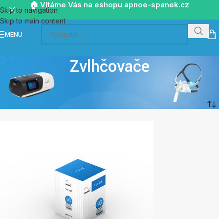
🏠 Vítáme Vás na eshopu apnoe-spanek.cz
Skip to navigation
Skip to main content
MENU
Zvlhčovače
Home
/
Zvlhčovače
Showing all 5 results