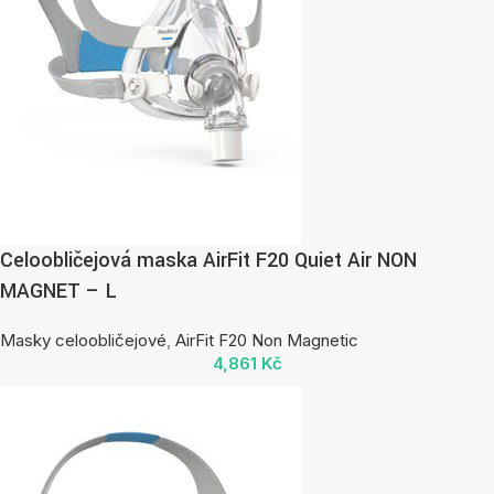
Celoobličejová maska AirFit F20 Quiet Air NON
MAGNET – L
Masky celoobličejové
,
AirFit F20 Non Magnetic
4,861
Kč