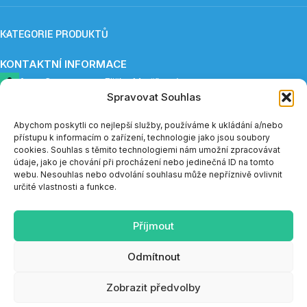
KATEGORIE PRODUKTŮ
KONTAKTNÍ INFORMACE
ApnoCare s. r. o.,
Eliška Maršíková
Spravovat Souhlas
Provozovna: Záboří 84, 277 41 Kly
+420 739 253 345 (12:30 - 15:00)
eshop@apnoe-spanek.cz
Abychom poskytli co nejlepší služby, používáme k ukládání a/nebo
IČO: 23362812
přístupu k informacím o zařízení, technologie jako jsou soubory
DIČ: CZ23362812
cookies. Souhlas s těmito technologiemi nám umožní zpracovávat
údaje, jako je chování při procházení nebo jedinečná ID na tomto
webu. Nesouhlas nebo odvolání souhlasu může nepříznivě ovlivnit
Telefonická podpora e-shopu je v měsíci červenci a sprnu
určité vlastnosti a funkce.
dostupná vždy do 14:00.
Příjmout
SOCIÁLNÍ SÍTĚ
Odmítnout
Web navrhl a vytvořil
Tomáš Valach
Zobrazit předvolby
Telefonická podpora e-shopu je v měsíci