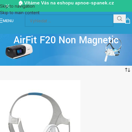
🏠 Vítáme Vás na eshopu apnoe-spanek.cz
Skip to navigation
Skip to main content
MENU
AirFit F20 Non Magnetic
Home
/
Masky celoobličejové
/
AirFit F20 Non Magnetic
Showing all 3 results