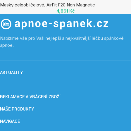
Masky celoobličejové
,
AirFit F20 Non Magnetic
4,861
Kč
Nabízíme vše pro Vaši nejlepší a nejkvalitnější léčbu spánkové
apnoe.
AKTUALITY
REKLAMACE A VRÁCENÍ ZBOŽÍ
NAŠE PRODUKTY
NAVIGACE