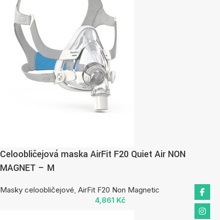
Celoobličejová maska AirFit F20 Quiet Air NON
MAGNET – M
Masky celoobličejové
,
AirFit F20 Non Magnetic
4,861
Kč