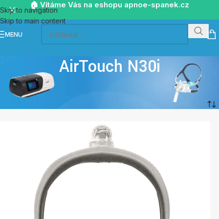
🏠 Vítáme Vás na eshopu apnoe-spanek.cz
Skip to navigation
Skip to main content
MENU
AirTouch N30i
Home
/
Masky nízkokontaktní
/
AirTouch N30i
Showing all 4 results