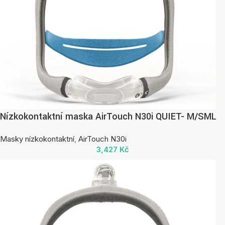
Nízkokontaktní maska AirTouch N30i QUIET- M/SML
Masky nízkokontaktní
,
AirTouch N30i
3,427
Kč