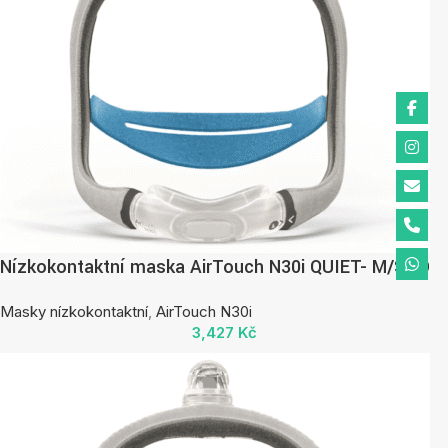
Nízkokontaktní maska AirTouch N30i QUIET- M/STD
Masky nízkokontaktní
,
AirTouch N30i
3,427
Kč