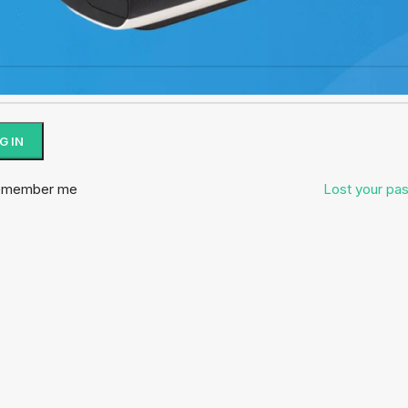
*
word
G IN
emember me
Lost your pa