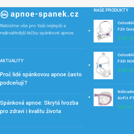
NAŠE PRODUKTY
Celoobli
Nabízíme vše pro Vaši nejlepší a
F20 Quie
nejkvalitnější léčbu spánkové apnoe.
4,861
K
Celoobli
AKTUALITY
F30i NO
4,861
K
Proč lidé spánkovou apnoe často
podceňují?
Náhradn
AirFit P
Spánková apnoe: Skrytá hrozba
505
Kč
pro zdraví i kvalitu života