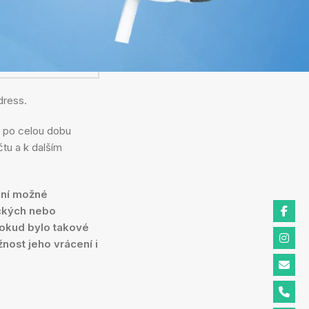
dress.
i po celou dobu
tu a k dalším
ení možné
ických nebo
Pokud bylo takové
nost jeho vrácení i