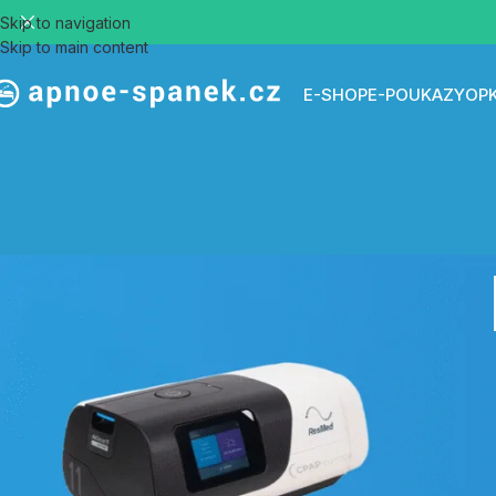
Skip to navigation
Skip to main content
E-SHOP
E-POUKAZY
OP
in
*
ame or email address