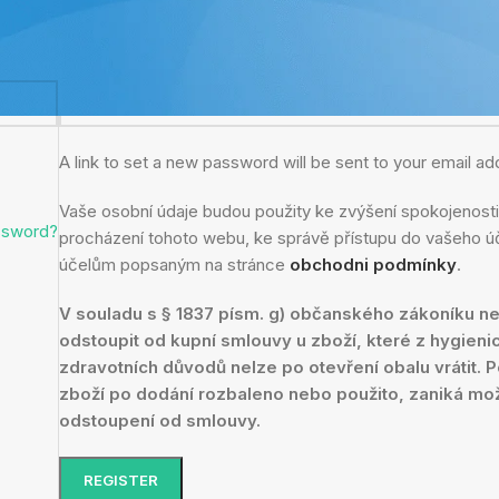
*
E-mailová adresa
A link to set a new password will be sent to your email ad
Vaše osobní údaje budou použity ke zvýšení spokojenost
ssword?
procházení tohoto webu, ke správě přístupu do vašeho úč
účelům popsaným na stránce
obchodni podmínky
.
V souladu s § 1837 písm. g) občanského zákoníku n
odstoupit od kupní smlouvy u zboží, které z hygien
zdravotních důvodů nelze po otevření obalu vrátit. 
zboží po dodání rozbaleno nebo použito, zaniká mož
odstoupení od smlouvy.
REGISTER