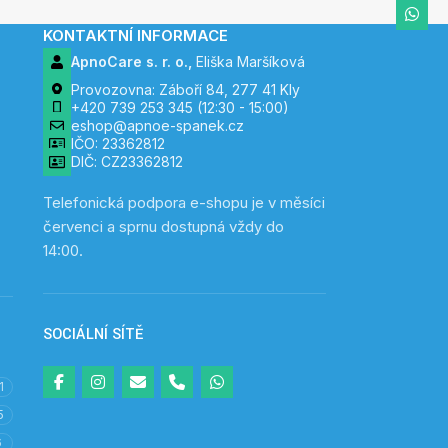
KONTAKTNÍ INFORMACE
ApnoCare s. r. o.,
Eliška Maršíková
Provozovna: Záboří 84, 277 41 Kly
+420 739 253 345 (12:30 - 15:00)
eshop@apnoe-spanek.cz
IČO: 23362812
DIČ: CZ23362812
Telefonická podpora e-shopu je v měsíci
červenci a sprnu dostupná vždy do
14:00.
SOCIÁLNÍ SÍTĚ
1
5
6