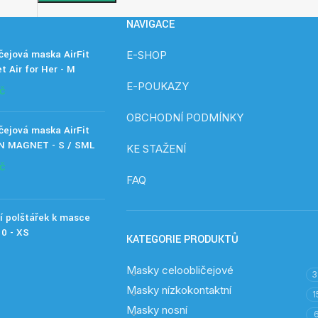
NAVIGACE
čejová maska AirFit
E-SHOP
t Air for Her - M
E-POUKAZY
č
OBCHODNÍ PODMÍNKY
čejová maska AirFit
N MAGNET - S / SML
KE STAŽENÍ
č
FAQ
í polštářek k masce
10 - XS
KATEGORIE PRODUKTŮ
Masky celoobličejové
3
Masky nízkokontaktní
1
Masky nosní