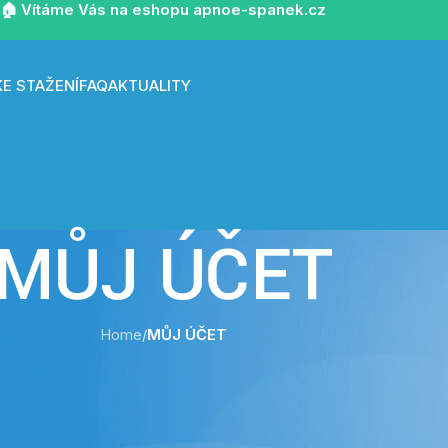
🏠 Vítáme Vás na eshopu apnoe-spanek.cz
KE STAŽENÍ
FAQ
AKTUALITY
MŮJ ÚČET
Home
/
MŮJ ÚČET
Register
*
Uživatelské jméno