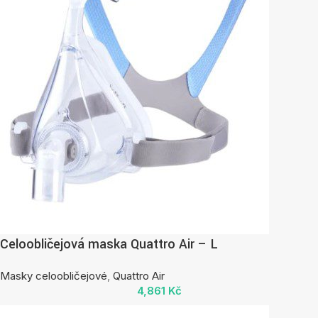
Celoobličejová maska Quattro Air – L
Masky celoobličejové
,
Quattro Air
4,861
Kč