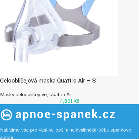
Celoobličejová maska Quattro Air – S
Masky celoobličejové
,
Quattro Air
4,861
Kč
Nabízíme vše pro Vaši nejlepší a nejkvalitnější léčbu spánkové
apnoe.