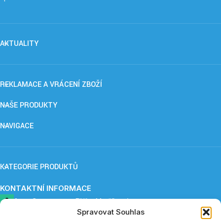
AKTUALITY
REKLAMACE A VRÁCENÍ ZBOŽÍ
NAŠE PRODUKTY
NAVIGACE
KATEGORIE PRODUKTŮ
KONTAKTNÍ INFORMACE
ApnoCare s. r. o.,
Eliška Maršíková
Spravovat Souhlas
Provozovna: Záboří 84, 277 41 Kly