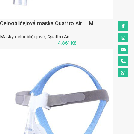
Celoobličejová maska Quattro Air – M
Masky celoobličejové
,
Quattro Air
4,861
Kč