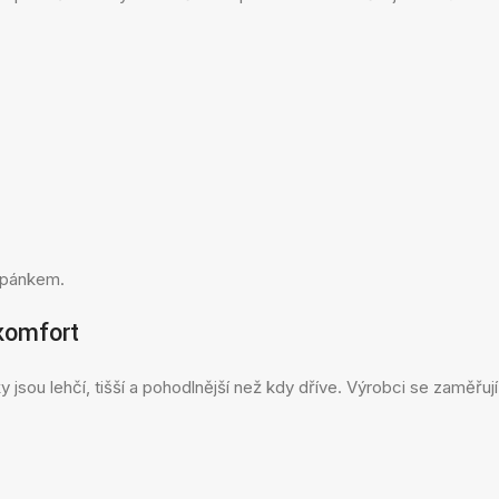
 spánkem.
komfort
jsou lehčí, tišší a pohodlnější než kdy dříve. Výrobci se zaměřu