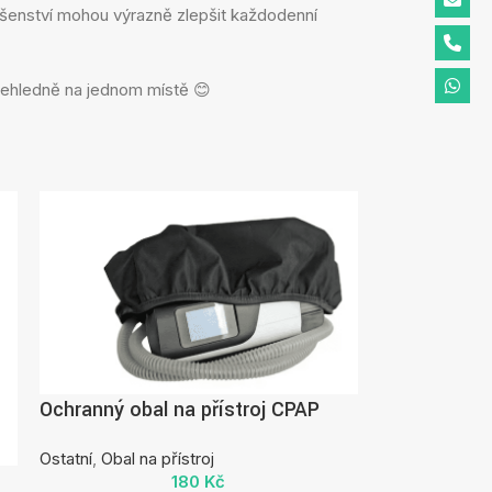
ušenství mohou výrazně zlepšit každodenní
přehledně na jednom místě 😊
Ochranný obal na přístroj CPAP
Ostatní
,
Obal na přístroj
L
180
Kč