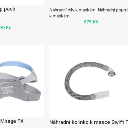
up pack
Náhradní díly k maskám
,
Náhradní popru
k maskám
675
Kč
490
Kč
Mirage FX
Náhradní kolínko k masce Swift 