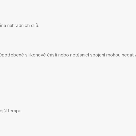
ěna náhradních dílů.
řebené silikonové části nebo netěsnící spojení mohou negativně 
jší terapii.