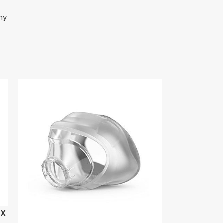
hy
FX