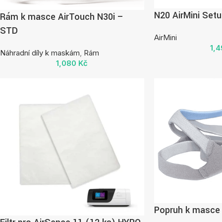
N20 AirMini Set
Rám k masce AirTouch N30i –
STD
AirMini
1,
Náhradní díly k maskám
,
Rám
1,080
Kč
Popruh k masce 