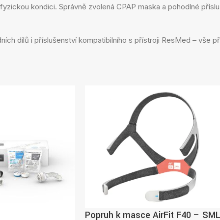
i fyzickou kondici. Správně zvolená CPAP maska a pohodlné přísl
ch dílů i příslušenství kompatibilního s přístroji ResMed – vše 
Popruh k masce AirFit F40 – SM