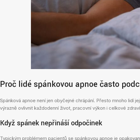
Proč lidé spánkovou apnoe často podc
Spánková apnoe není jen obyčejné chrápání. Přesto mnoho lidí je
výrazně ovlivnit každodenní život, pracovní výkon i celkové zdraví
Když spánek nepřináší odpočinek
Typickým problémem pacientů se spánkovou apnoe je opakované 