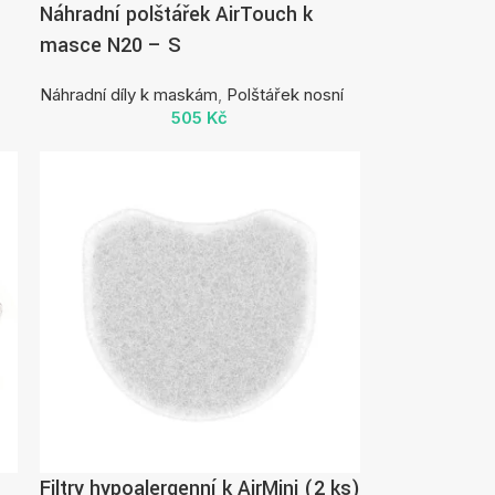
Náhradní polštářek AirTouch k
masce N20 – S
Náhradní díly k maskám
,
Polštářek nosní
505
Kč
Filtry hypoalergenní k AirMini (2 ks)