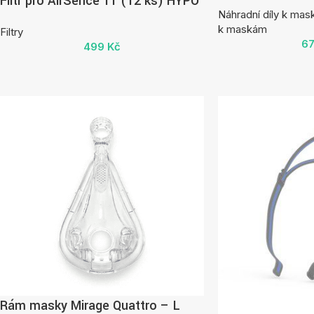
Filtr pro AirSence 11 (12 ks) HYPO
Náhradní díly k ma
k maskám
Filtry
6
499
Kč
Rám masky Mirage Quattro – L