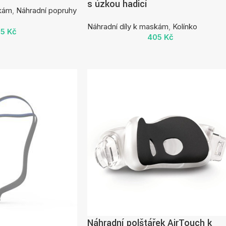
s úzkou hadicí
skám
,
Náhradní popruhy
Náhradní díly k maskám
,
Kolínko
75
Kč
405
Kč
Náhradní polštářek AirTouch k