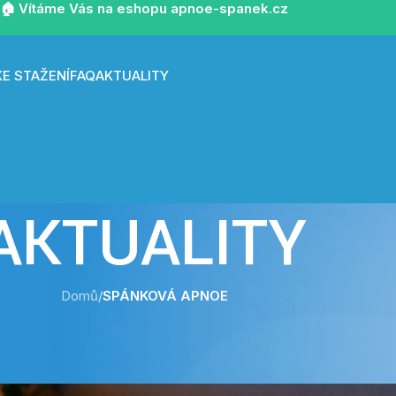
🏠 Vítáme Vás na eshopu apnoe-spanek.cz
KE STAŽENÍ
FAQ
AKTUALITY
AKTUALITY
Domů
/
SPÁNKOVÁ APNOE
SPÁNKOVÁ APNOE
dé spánkovou apnoe často podceňují?
Posted by
admin
On 20. 5. 2026