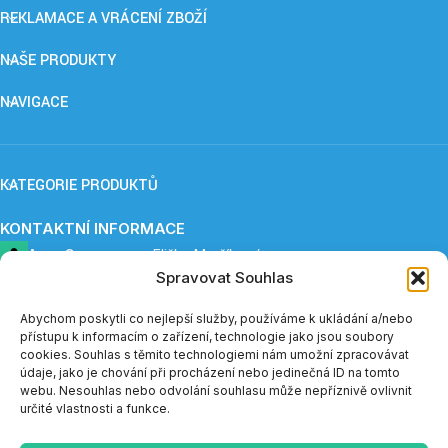
REKLAMACE A VRÁCENÍ ZBOŽÍ
NAŠE PRODUKTY
NAVIGACE
KATEGORIE PRODUKTŮ
KONTAKTNÍ INFORMACE
ApnoCare s. r. o.,
Eliška Maršíková
Spravovat Souhlas
Provozovna: Záboří 84, 277 41 Kly
+420 739 253 345 (12:30 - 15:00)
eshop@apnoe-spanek.cz
Abychom poskytli co nejlepší služby, používáme k ukládání a/nebo
IČO: 23362812
přístupu k informacím o zařízení, technologie jako jsou soubory
DIČ: CZ23362812
cookies. Souhlas s těmito technologiemi nám umožní zpracovávat
údaje, jako je chování při procházení nebo jedinečná ID na tomto
webu. Nesouhlas nebo odvolání souhlasu může nepříznivě ovlivnit
Telefonická podpora e-shopu je v měsíci červenci a sprnu
určité vlastnosti a funkce.
dostupná vždy do 14:00.