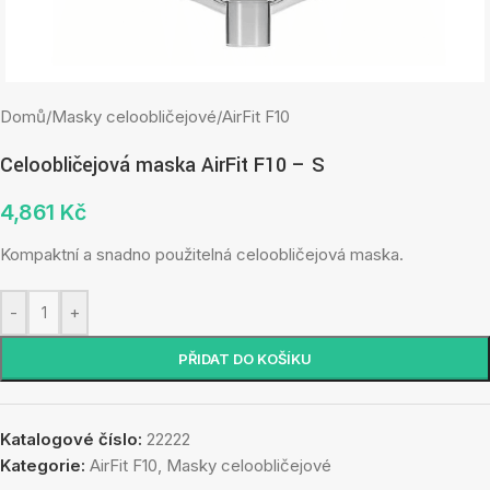
Domů
/
Masky celoobličejové
/
AirFit F10
Celoobličejová maska AirFit F10 – S
4,861
Kč
Kompaktní a snadno použitelná celoobličejová maska.
-
+
PŘIDAT DO KOŠÍKU
Katalogové číslo:
22222
Kategorie:
AirFit F10
,
Masky celoobličejové