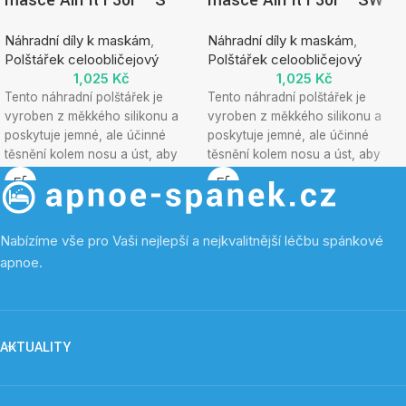
masce AirFit F30i – S
masce AirFit F30i – SW
Náhradní díly k maskám
,
Náhradní díly k maskám
,
Polštářek celoobličejový
Polštářek celoobličejový
1,025
Kč
1,025
Kč
Tento náhradní polštářek je
Tento náhradní polštářek je
vyroben z měkkého silikonu a
vyroben z měkkého silikonu a
poskytuje jemné, ale účinné
poskytuje jemné, ale účinné
těsnění kolem nosu a úst, aby
těsnění kolem nosu a úst, aby
byla zajištěna optimální účinnost
byla zajištěna optimální účinnost
terapie bez obětování pohodlí.
terapie bez obětování pohodlí.
Nabízíme vše pro Vaši nejlepší a nejkvalitnější léčbu spánkové
apnoe.
AKTUALITY