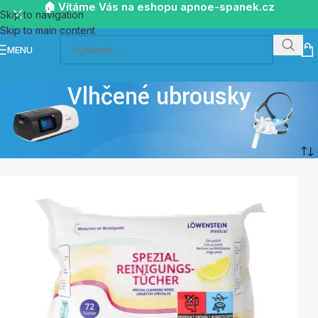
🏠 Vítáme Vás na eshopu apnoe-spanek.cz
Skip to navigation
Skip to main content
MENU
Vlhčené ubrousky
Domů
/
Ostatní
/
Vlhčené ubrousky
Zobrazeno 5 položek