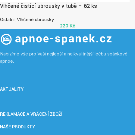
Vlhčené čistící ubrousky v tubě – 62 ks
Ostatní
,
Vlhčené ubrousky
220
Kč
Nabízíme vše pro Vaši nejlepší a nejkvalitnější léčbu spánkové
apnoe.
AKTUALITY
REKLAMACE A VRÁCENÍ ZBOŽÍ
NAŠE PRODUKTY