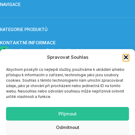
NAVIGACE
KATEGORIE PRODUKTŮ
KONTAKTNÍ INFORMACE
ApnoCare s. r. o.,
Eliška Maršíková
Spravovat Souhlas
Provozovna: Záboří 84, 277 41 Kly
+420 739 253 345 (12:30 - 15:00)
eshop@apnoe-spanek.cz
Abychom poskytli co nejlepší služby, používáme k ukládání a/nebo
IČO: 23362812
přístupu k informacím o zařízení, technologie jako jsou soubory
DIČ: CZ23362812
cookies. Souhlas s těmito technologiemi nám umožní zpracovávat
údaje, jako je chování při procházení nebo jedinečná ID na tomto
webu. Nesouhlas nebo odvolání souhlasu může nepříznivě ovlivnit
Telefonická podpora e-shopu je v měsíci červenci a sprnu
určité vlastnosti a funkce.
dostupná vždy do 14:00.
Příjmout
SOCIÁLNÍ SÍTĚ
Odmítnout