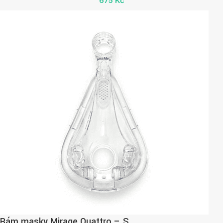
675
Kč
Rám masky Mirage Quattro – S