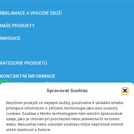
REKLAMACE A VRÁCENÍ ZBOŽÍ
NAŠE PRODUKTY
NAVIGACE
KATEGORIE PRODUKTŮ
KONTAKTNÍ INFORMACE
ApnoCare s. r. o.,
Eliška Maršíková
Spravovat Souhlas
Provozovna: Záboří 84, 277 41 Kly
+420 739 253 345 (12:30 - 15:00)
eshop@apnoe-spanek.cz
Abychom poskytli co nejlepší služby, používáme k ukládání a/nebo
IČO: 23362812
přístupu k informacím o zařízení, technologie jako jsou soubory
DIČ: CZ23362812
cookies. Souhlas s těmito technologiemi nám umožní zpracovávat
údaje, jako je chování při procházení nebo jedinečná ID na tomto
webu. Nesouhlas nebo odvolání souhlasu může nepříznivě ovlivnit
Telefonická podpora e-shopu je v měsíci červenci a sprnu
určité vlastnosti a funkce.
dostupná vždy do 14:00.