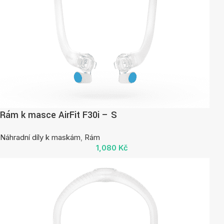
Rám k masce AirFit F30i – S
Náhradní díly k maskám
,
Rám
1,080
Kč