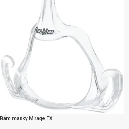
Rám masky Mirage FX