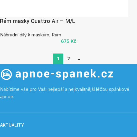
Rám masky Quattro Air – M/L
Náhradní díly k maskám
,
Rám
675
Kč
1
2
→
Nabízíme vše pro Vaši nejlepší a nejkvalitnější léčbu spánkové
apnoe.
AKTUALITY