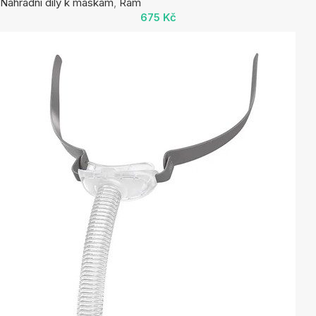
Náhradní díly k maskám
,
Rám
675
Kč