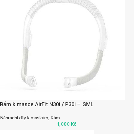
Rám k masce AirFit N30i / P30i – SML
Náhradní díly k maskám
,
Rám
1,080
Kč