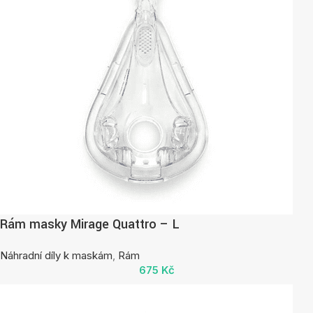
Rám masky Mirage Quattro – L
Náhradní díly k maskám
,
Rám
675
Kč