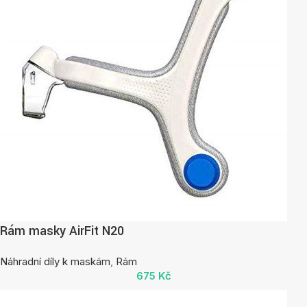
Rám masky AirFit N20
Náhradní díly k maskám
,
Rám
675
Kč