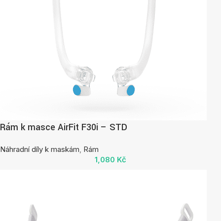
Rám k masce AirFit F30i – STD
Náhradní díly k maskám
,
Rám
1,080
Kč