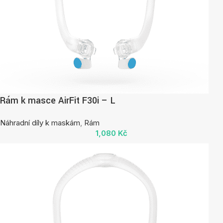
Rám k masce AirFit F30i – L
Náhradní díly k maskám
,
Rám
1,080
Kč