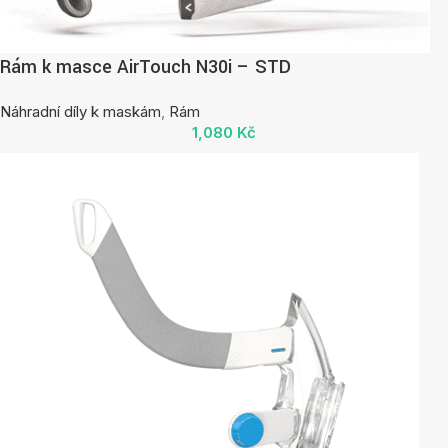
Rám k masce AirTouch N30i – STD
Náhradní díly k maskám
,
Rám
1,080
Kč