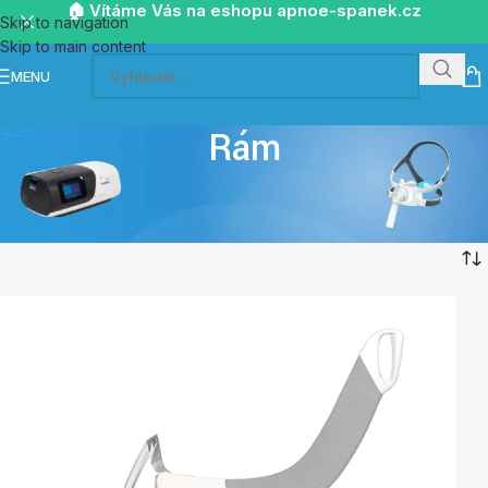
🏠 Vítáme Vás na eshopu apnoe-spanek.cz
Skip to navigation
Skip to main content
MENU
Rám
Domů
/
Náhradní díly k maskám
/
Rám
Zobrazeno 1. – 24. z 25 výsledků