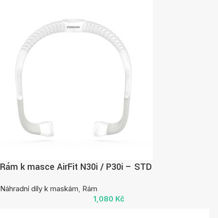
Rám k masce AirFit N30i / P30i – STD
Náhradní díly k maskám
,
Rám
1,080
Kč