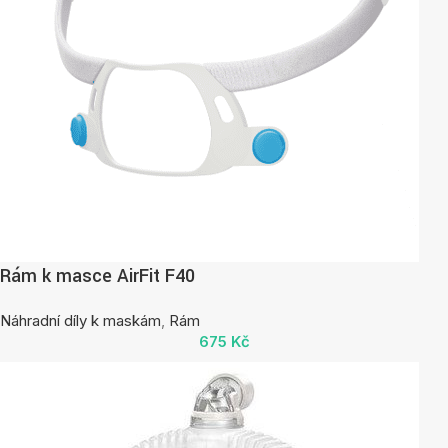
Rám k masce AirFit F40
Náhradní díly k maskám
,
Rám
675
Kč