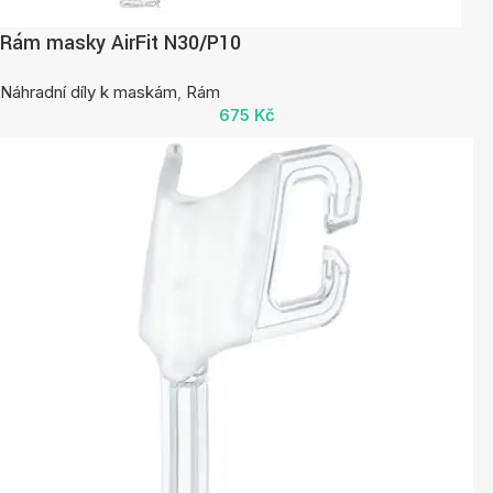
Rám masky AirFit N30/P10
Náhradní díly k maskám
,
Rám
675
Kč