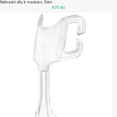
Náhradní díly k maskám
,
Rám
675
Kč