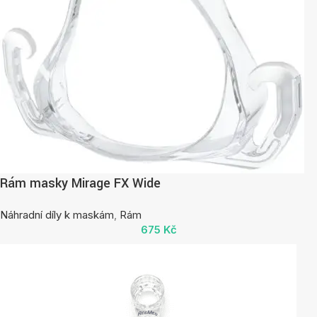
Rám masky Mirage FX Wide
Náhradní díly k maskám
,
Rám
675
Kč