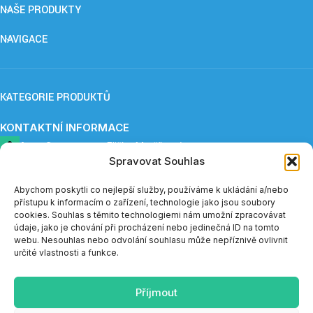
NAŠE PRODUKTY
NAVIGACE
KATEGORIE PRODUKTŮ
KONTAKTNÍ INFORMACE
ApnoCare s. r. o.,
Eliška Maršíková
Spravovat Souhlas
Provozovna: Záboří 84, 277 41 Kly
+420 739 253 345 (12:30 - 15:00)
eshop@apnoe-spanek.cz
Abychom poskytli co nejlepší služby, používáme k ukládání a/nebo
IČO: 23362812
přístupu k informacím o zařízení, technologie jako jsou soubory
DIČ: CZ23362812
cookies. Souhlas s těmito technologiemi nám umožní zpracovávat
údaje, jako je chování při procházení nebo jedinečná ID na tomto
webu. Nesouhlas nebo odvolání souhlasu může nepříznivě ovlivnit
Telefonická podpora e-shopu je v měsíci červenci a sprnu
určité vlastnosti a funkce.
dostupná vždy do 14:00.
Příjmout