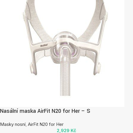
Nasální maska AirFit N20 for Her – S
Masky nosní
,
AirFit N20 for Her
2,929
Kč