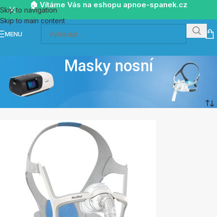
🏠 Vítáme Vás na eshopu apnoe-spanek.cz
Skip to navigation
Skip to main content
MENU
Masky nosní
Domů
/
Masky nosní
Zobrazeno 6 položek