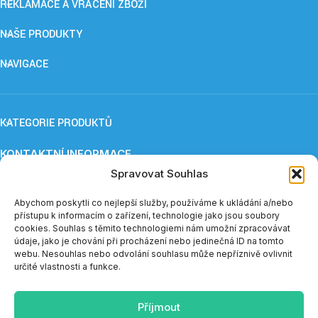
REKLAMACE A VRÁCENÍ ZBOŽÍ
NAŠE PRODUKTY
NAVIGACE
KATEGORIE PRODUKTŮ
KONTAKTNÍ INFORMACE
ApnoCare s. r. o.,
Eliška Maršíková
Spravovat Souhlas
Provozovna: Záboří 84, 277 41 Kly
Abychom poskytli co nejlepší služby, používáme k ukládání a/nebo
+420 739 253 345 (12:30 - 15:00)
přístupu k informacím o zařízení, technologie jako jsou soubory
eshop@apnoe-spanek.cz
cookies. Souhlas s těmito technologiemi nám umožní zpracovávat
IČO: 23362812
údaje, jako je chování při procházení nebo jedinečná ID na tomto
DIČ: CZ23362812
webu. Nesouhlas nebo odvolání souhlasu může nepříznivě ovlivnit
určité vlastnosti a funkce.
Telefonická podpora e-shopu je v měsíci červenci a sprnu
dostupná vždy do 14:00.
Příjmout