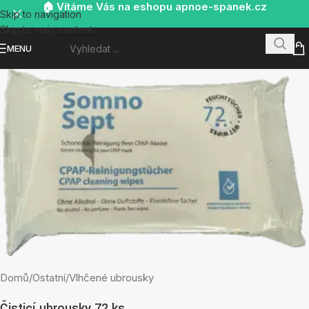
🏠 Vítáme Vás na eshopu apnoe-spanek.cz
Skip to navigation
Skip to main content
MENU
Domů
/
Ostatní
/
Vlhčené ubrousky
Čisticí ubrousky 72 ks