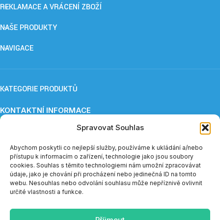
REKLAMACE A VRÁCENÍ ZBOŽÍ
NAŠE PRODUKTY
NAVIGACE
KATEGORIE PRODUKTŮ
KONTAKTNÍ INFORMACE
ApnoCare s. r. o.,
Eliška Maršíková
Spravovat Souhlas
Provozovna: Záboří 84, 277 41 Kly
+420 739 253 345 (12:30 - 15:00)
Abychom poskytli co nejlepší služby, používáme k ukládání a/nebo
eshop@apnoe-spanek.cz
přístupu k informacím o zařízení, technologie jako jsou soubory
IČO: 23362812
cookies. Souhlas s těmito technologiemi nám umožní zpracovávat
DIČ: CZ23362812
údaje, jako je chování při procházení nebo jedinečná ID na tomto
webu. Nesouhlas nebo odvolání souhlasu může nepříznivě ovlivnit
Telefonická podpora e-shopu je v měsíci červenci a sprnu
určité vlastnosti a funkce.
dostupná vždy do 14:00.
Příjmout