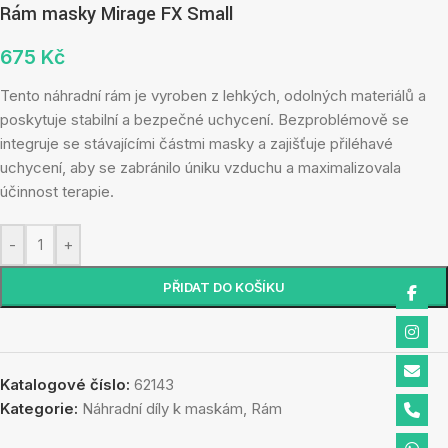
Rám masky Mirage FX Small
675
Kč
Tento náhradní rám je vyroben z lehkých, odolných materiálů a
poskytuje stabilní a bezpečné uchycení. Bezproblémově se
integruje se stávajícími částmi masky a zajišťuje přiléhavé
uchycení, aby se zabránilo úniku vzduchu a maximalizovala
účinnost terapie.
-
+
PŘIDAT DO KOŠÍKU
Katalogové číslo:
62143
Kategorie:
Náhradní díly k maskám
,
Rám