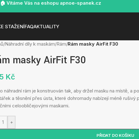
🏠 Vítáme Vás na eshopu apnoe-spanek.cz
KE STAŽENÍ
FAQ
AKTUALITY
mů
/
Náhradní díly k maskám
/
Rám
/
Rám masky AirFit F30
ám masky AirFit F30
75
Kč
o náhradní rám je konstruován tak, aby držel masku na místě, a pos
tářek a těsnění přes ústa, které dohromady nabízejí méně rušivý poc
ičními celoobličejovými maskami.
+
PŘIDAT DO KOŠÍKU