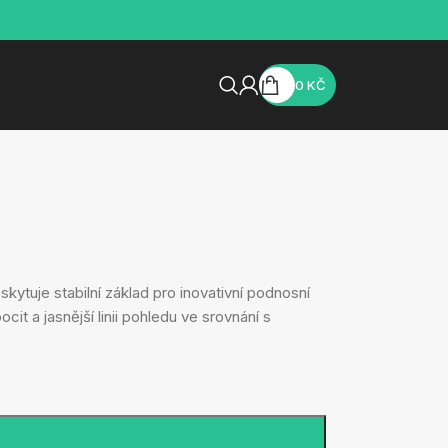
0
KČ
kytuje stabilní základ pro inovativní podnosní
it a jasnější linii pohledu ve srovnání s