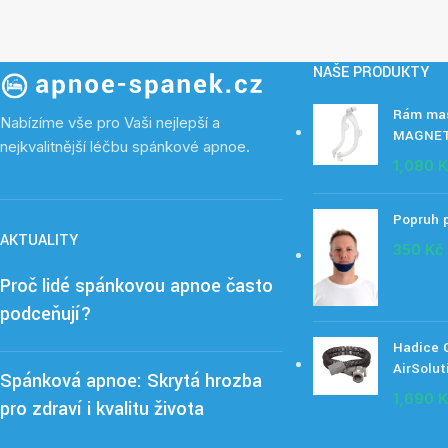
NAŠE PRODUKTY
Rám mas
Nabízíme vše pro Vaši nejlepší a
MAGNET
nejkvalitnější léčbu spánkové apnoe.
1,080
K
Popruh 
AKTUALITY
350
Kč
Proč lidé spánkovou apnoe často
podceňují?
Hadice C
AirSolut
Spánková apnoe: Skrytá hrozba
1,690
K
pro zdraví i kvalitu života