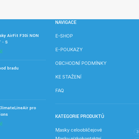
NAVIGACE
ky AirFit F30i NON
E-SHOP
 - S
E-POUKAZY
č
OBCHODNÍ PODMÍNKY
pod bradu
KE STAŽENÍ
FAQ
limateLineAir pro
ions
KATEGORIE PRODUKTŮ
č
Masky celoobličejové
3
Masky nízkokontaktní