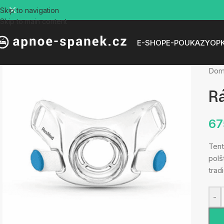
Skip to navigation
Skip to main content
E-SHOP
E-POUKAZY
OP
Do
R
6
Tent
polš
trad
-