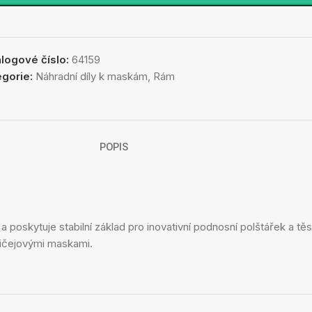
alogové číslo:
64159
egorie:
Náhradní díly k maskám
,
Rám
POPIS
a poskytuje stabilní základ pro inovativní podnosní polštářek a t
obličejovými maskami.