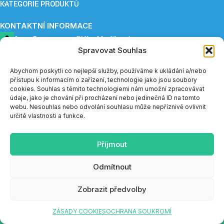
KATEGORIE PRODUKTŮ
KONTAKTNÍ INFORMACE
ApnoCare s. r. o.,
Eliška Maršíková
Spravovat Souhlas
Provozovna: Záboří 84, 277 41 Kly
+420 739 253 345 (12:30 - 15:00)
eshop@apnoe-spanek.cz
Abychom poskytli co nejlepší služby, používáme k ukládání a/nebo
IČO: 23362812
přístupu k informacím o zařízení, technologie jako jsou soubory
DIČ: CZ23362812
cookies. Souhlas s těmito technologiemi nám umožní zpracovávat
údaje, jako je chování při procházení nebo jedinečná ID na tomto
webu. Nesouhlas nebo odvolání souhlasu může nepříznivě ovlivnit
Telefonická podpora e-shopu je v měsíci červenci a sprnu
určité vlastnosti a funkce.
dostupná vždy do 14:00.
Příjmout
SOCIÁLNÍ SÍTĚ
Odmítnout
Web navrhl a vytvořil
Tomáš Valach
Zobrazit předvolby
Telefonická podpora e-shopu je v měsíci
ZÁSADY COOKIES
OCHRANA SOUKROMÍ
červenci a sprnu dostupná vždy do 14:00.