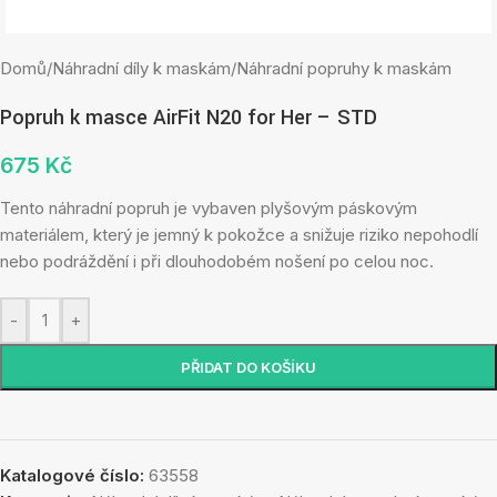
Domů
/
Náhradní díly k maskám
/
Náhradní popruhy k maskám
Popruh k masce AirFit N20 for Her – STD
675
Kč
Tento náhradní popruh je vybaven plyšovým páskovým
materiálem, který je jemný k pokožce a snižuje riziko nepohodlí
nebo podráždění i při dlouhodobém nošení po celou noc.
-
+
PŘIDAT DO KOŠÍKU
Katalogové číslo:
63558