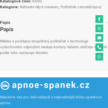
Katalogové číslo:
61292
Kategorie:
Náhradní díly k maskám
,
Polštářek celoobličejový
Popis
Popis
Měkký a poddajný dvojstěnný polštářek s technologií
vzduchového odpružení sleduje kontury Vašeho obličeje a jemně
podle toho nastavuje těsnění.
Nabízíme vše pro Vaši nejlepší a nejkvalitnější léčbu spánkové
apnoe.