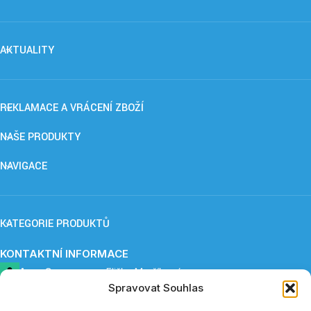
AKTUALITY
REKLAMACE A VRÁCENÍ ZBOŽÍ
NAŠE PRODUKTY
NAVIGACE
KATEGORIE PRODUKTŮ
KONTAKTNÍ INFORMACE
ApnoCare s. r. o.,
Eliška Maršíková
Spravovat Souhlas
Provozovna: Záboří 84, 277 41 Kly
+420 739 253 345 (12:30 - 15:00)