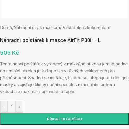
Domů
/
Náhradní díly k maskám
/
Polštářek nízkokontaktní
Náhradní polštářek k masce AirFit P30i – L
505
Kč
Tento nosní polštářek vyrobený z měkkého silikonu jemně padne
do nosních dírek a je k dispozici v různých velikostech pro
přizpůsobení. Snadno se instaluje, hladce se integruje do designu
masky a zajišťuje klidný noční spánek s minimálním únikem
vzduchu a maximální účinností terapie.
-
+
PŘIDAT DO KOŠÍKU