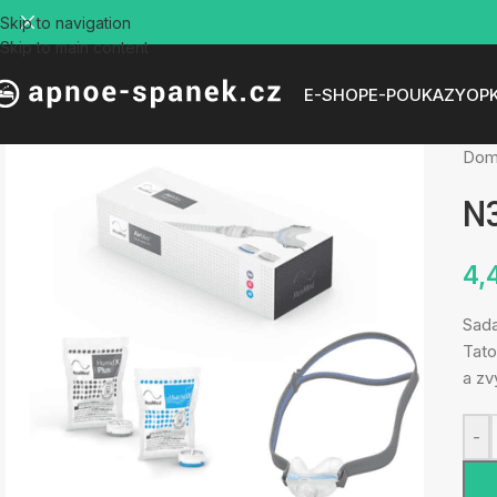
Skip to navigation
Skip to main content
E-SHOP
E-POUKAZY
OP
Do
N3
4,
Sada
Tato
a zv
-