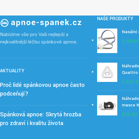
NAŠE PRODUKTY
Nasální
Nabízíme vše pro Vaši nejlepší a
2,929
nejkvalitnější léčbu spánkové apnoe.
Náhradn
AKTUALITY
Quattro 
1,025
K
Proč lidé spánkovou apnoe často
podceňují?
Náhradní
masce N
Spánková apnoe: Skrytá hrozba
505
Kč
pro zdraví i kvalitu života