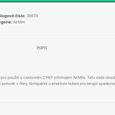
alogové číslo:
38878
egorie:
AirMini
POPIS
a pro použití s ​​cestovním CPAP přístrojem AirMini. Tato sada ob
pohodlí + filtry. Kompaktní a efektivní řešení pro terapii spánk