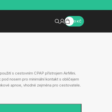
0
KČ
použití s ​​cestovním CPAP přístrojem AirMini.
k pod nosem pro minimální kontakt s obličejem
spánkové apnoe, vhodné zejména pro cestovatele.