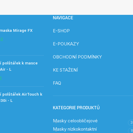
NAVIGACE
 maska Mirage FX
E-SHOP
Kč
E-POUKAZY
OBCHODNÍ PODMÍNKY
í polštářek k masce
Air - L
KE STAŽENÍ
č
FAQ
 polštářek AirTouch k
30i - L
KATEGORIE PRODUKTŮ
Masky celoobličejové
3
Masky nízkokontaktní
1