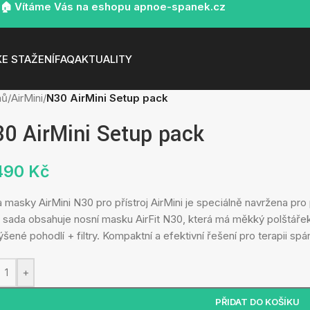
🏠 Vítáme Vás na eshopu apnoe-spanek.cz
KE STAŽENÍ
FAQ
AKTUALITY
mů
/
AirMini
/
N30 AirMini Setup pack
0 AirMini Setup pack
490
Kč
 masky AirMini N30 pro přístroj AirMini je speciálně navržena pro 
 sada obsahuje nosní masku AirFit N30, která má měkký polštáře
ýšené pohodlí + filtry. Kompaktní a efektivní řešení pro terapii 
+
PŘIDAT DO KOŠÍKU