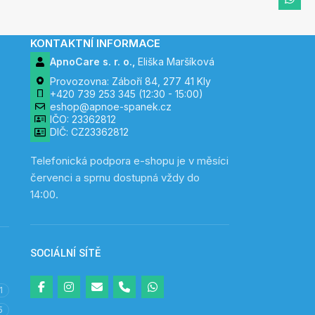
KONTAKTNÍ INFORMACE
ApnoCare s. r. o.,
Eliška Maršíková
Provozovna: Záboří 84, 277 41 Kly
+420 739 253 345 (12:30 - 15:00)
eshop@apnoe-spanek.cz
IČO: 23362812
DIČ: CZ23362812
Telefonická podpora e-shopu je v měsíci
červenci a sprnu dostupná vždy do
14:00.
SOCIÁLNÍ SÍTĚ
1
5