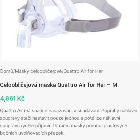
Domů
/
Masky celoobličejové
/
Quattro Air for Her
Celoobličejová maska Quattro Air for Her – M
4,861
Kč
Quattro Air má snadné nasazování a sundávání: Popruhy náhlavní
soupravy stačí nastavit pouze jednou a poté lze náhlavní
soupravu rychle připevnit k rámu masky pomocí plastových
bočních uvolňovacích přezek.