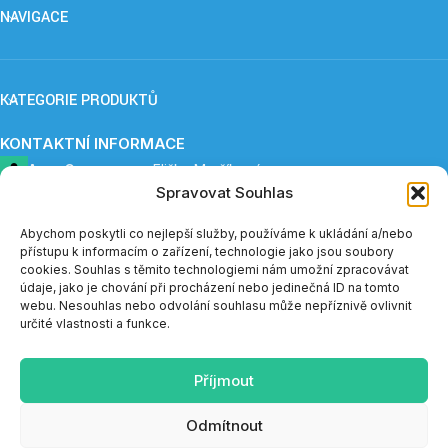
NAVIGACE
KATEGORIE PRODUKTŮ
KONTAKTNÍ INFORMACE
ApnoCare s. r. o.,
Eliška Maršíková
Spravovat Souhlas
Provozovna: Záboří 84, 277 41 Kly
+420 739 253 345 (12:30 - 15:00)
eshop@apnoe-spanek.cz
Abychom poskytli co nejlepší služby, používáme k ukládání a/nebo
IČO: 23362812
přístupu k informacím o zařízení, technologie jako jsou soubory
DIČ: CZ23362812
cookies. Souhlas s těmito technologiemi nám umožní zpracovávat
údaje, jako je chování při procházení nebo jedinečná ID na tomto
webu. Nesouhlas nebo odvolání souhlasu může nepříznivě ovlivnit
Telefonická podpora e-shopu je v měsíci červenci a sprnu
určité vlastnosti a funkce.
dostupná vždy do 14:00.
Příjmout
SOCIÁLNÍ SÍTĚ
Odmítnout