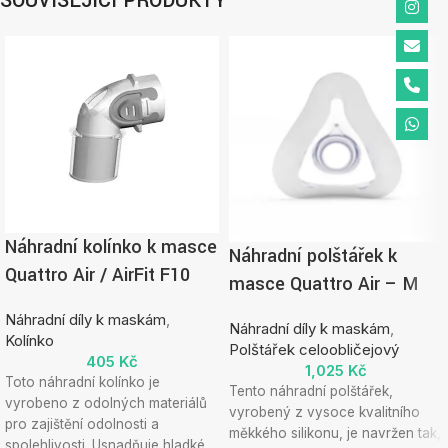
SOUVISEJÍCÍ PRODUKTY
Náhradní kolínko k masce
Náhradní polštářek k
Quattro Air / AirFit F10
masce Quattro Air – M
Náhradní díly k maskám
,
Náhradní díly k maskám
,
Kolínko
Polštářek celoobličejový
405
Kč
1,025
Kč
Toto náhradní kolínko je
Tento náhradní polštářek,
vyrobeno z odolných materiálů
vyrobený z vysoce kvalitního
pro zajištění odolnosti a
měkkého silikonu, je navržen tak,
spolehlivosti. Usnadňuje hladké