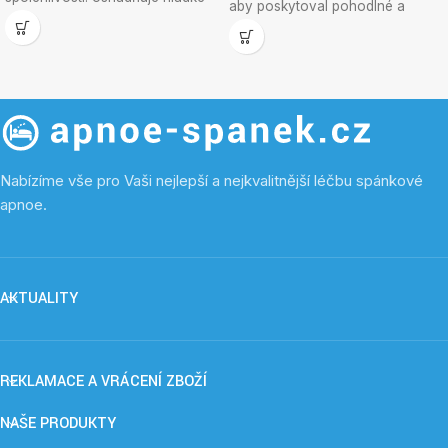
aby poskytoval pohodlné a
proudění vzduchu a bezpečné
bezpečné utěsnění,
spojení mezi maskou a hadicí,
minimalizoval úniky vzduchu a
čímž účinně minimalizuje úniky
maximalizoval účinnost terapie.
vzduchu.
Jeho lehký design zvyšuje
celkový komfort, takže je méně
rušivý a příjemnější pro noční
použití.
Nabízíme vše pro Vaši nejlepší a nejkvalitnější léčbu spánkové
apnoe.
AKTUALITY
REKLAMACE A VRÁCENÍ ZBOŽÍ
NAŠE PRODUKTY