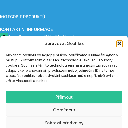
KATEGORIE PRODUKTŮ
KONTAKTNÍ INFORMACE
ApnoCare s. r. o.,
Eliška Maršíková
Spravovat Souhlas
Provozovna: Záboří 84, 277 41 Kly
+420 739 253 345 (12:30 - 15:00)
eshop@apnoe-spanek.cz
Abychom poskytli co nejlepší služby, používáme k ukládání a/nebo
IČO: 23362812
přístupu k informacím o zařízení, technologie jako jsou soubory
DIČ: CZ23362812
cookies. Souhlas s těmito technologiemi nám umožní zpracovávat
údaje, jako je chování při procházení nebo jedinečná ID na tomto
webu. Nesouhlas nebo odvolání souhlasu může nepříznivě ovlivnit
Telefonická podpora e-shopu je v měsíci červenci a sprnu
určité vlastnosti a funkce.
dostupná vždy do 14:00.
Příjmout
SOCIÁLNÍ SÍTĚ
Odmítnout
Web navrhl a vytvořil
Tomáš Valach
Zobrazit předvolby