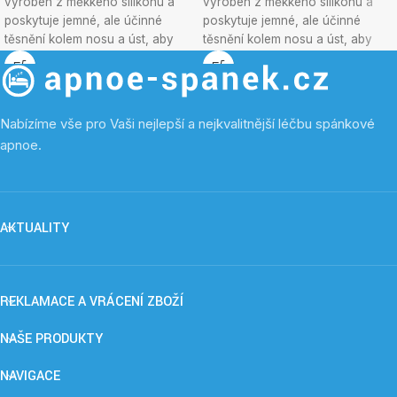
vyroben z měkkého silikonu a
vyroben z měkkého silikonu a
poskytuje jemné, ale účinné
poskytuje jemné, ale účinné
těsnění kolem nosu a úst, aby
těsnění kolem nosu a úst, aby
byla zajištěna optimální účinnost
byla zajištěna optimální účinnost
terapie bez obětování pohodlí.
terapie bez obětování pohodlí.
Nabízíme vše pro Vaši nejlepší a nejkvalitnější léčbu spánkové
apnoe.
AKTUALITY
REKLAMACE A VRÁCENÍ ZBOŽÍ
NAŠE PRODUKTY
NAVIGACE