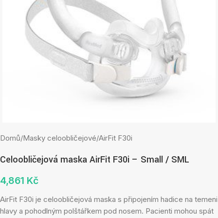
Domů
/
Masky celoobličejové
/
AirFit F30i
Celoobličejová maska AirFit F30i – Small / SML
4,861
Kč
AirFit F30i je celoobličejová maska s připojením hadice na temeni
hlavy a pohodlným polštářkem pod nosem. Pacienti mohou spát