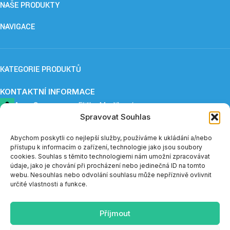
NAŠE PRODUKTY
NAVIGACE
KATEGORIE PRODUKTŮ
KONTAKTNÍ INFORMACE
ApnoCare s. r. o.,
Eliška Maršíková
Spravovat Souhlas
Provozovna: Záboří 84, 277 41 Kly
+420 739 253 345 (12:30 - 15:00)
eshop@apnoe-spanek.cz
Abychom poskytli co nejlepší služby, používáme k ukládání a/nebo
IČO: 23362812
přístupu k informacím o zařízení, technologie jako jsou soubory
DIČ: CZ23362812
cookies. Souhlas s těmito technologiemi nám umožní zpracovávat
údaje, jako je chování při procházení nebo jedinečná ID na tomto
webu. Nesouhlas nebo odvolání souhlasu může nepříznivě ovlivnit
Telefonická podpora e-shopu je v měsíci červenci a sprnu
určité vlastnosti a funkce.
dostupná vždy do 14:00.
Příjmout