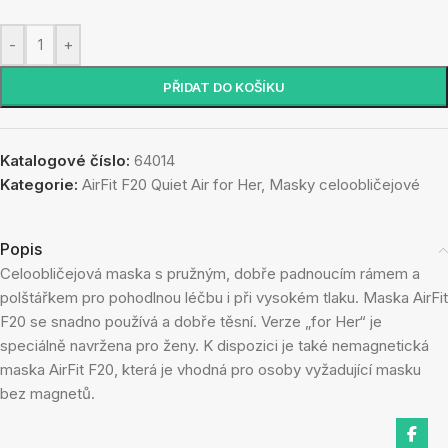
-
+
PŘIDAT DO KOŠÍKU
Katalogové číslo:
64014
Kategorie:
AirFit F20 Quiet Air for Her
,
Masky celoobličejové
Popis
Celoobličejová maska s pružným, dobře padnoucím rámem a
polštářkem pro pohodlnou léčbu i při vysokém tlaku. Maska AirFit
F20 se snadno používá a dobře těsní. Verze „for Her“ je
speciálně navržena pro ženy. K dispozici je také nemagnetická
maska AirFit F20, která je vhodná pro osoby vyžadující masku
bez magnetů.