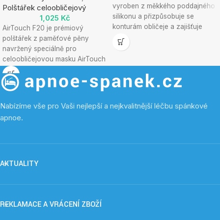
vyroben z měkkého poddajného
Polštářek celoobličejový
silikonu a přizpůsobuje se
1,025
Kč
konturám obličeje a zajišťuje
AirTouch F20 je prémiový
pohodlné, vzduchotěsné
polštářek z paměťové pěny
utěsnění, které minimalizuje úniky
navržený speciálně pro
a zvyšuje účinnost terapie.
celoobličejovou masku AirTouch
F20. Nabízí výjimečné pohodlí a
přizpůsobený tvar, který se
přizpůsobí konturám vašeho
obličeje pro lepší utěsnění a
Nabízíme vše pro Vaši nejlepší a nejkvalitnější léčbu spánkové
snížení úniků vzduchu. Jeho
apnoe.
měkký, prodyšný materiál
minimalizuje podráždění
pokožky, takže je ideální pro
citlivou pokožku a dlouhodobé
používání. Výrobce doporučuje
AKTUALITY
obměňovat za 3 až 6 týdnů.
REKLAMACE A VRÁCENÍ ZBOŽÍ