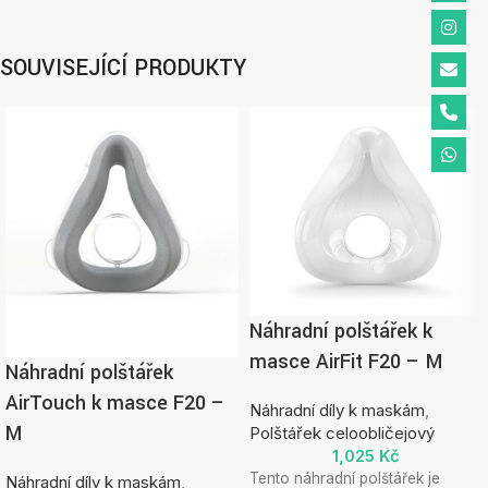
SOUVISEJÍCÍ PRODUKTY
Náhradní polštářek k
masce AirFit F20 – M
Náhradní polštářek
AirTouch k masce F20 –
Náhradní díly k maskám
,
M
Polštářek celoobličejový
1,025
Kč
Tento náhradní polštářek je
Náhradní díly k maskám
,