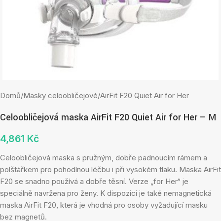
Domů
/
Masky celoobličejové
/
AirFit F20 Quiet Air for Her
Celoobličejová maska AirFit F20 Quiet Air for Her – M
4,861
Kč
Celoobličejová maska s pružným, dobře padnoucím rámem a
polštářkem pro pohodlnou léčbu i při vysokém tlaku. Maska AirFit
F20 se snadno používá a dobře těsní. Verze „for Her“ je
speciálně navržena pro ženy. K dispozici je také nemagnetická
maska AirFit F20, která je vhodná pro osoby vyžadující masku
bez magnetů.